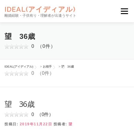
コンテンツへスキップ
IDEAL(アイディアル)
メニュー
離婚経験・子供有り・理解者が出逢うサイト
お相手を探す
サイトの使い方
ご利用料金
望 36歳
0
（0件）
安心のサポート
NEWS
お問い合わせ
新規登録
IDEAL(アイディアル)
>
お相手
>
望 36歳
0
（0件）
ログイン
望 36歳
0
（0件）
投稿日:
2019年11月22日
投稿者:
望