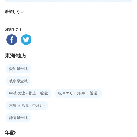
希望しない
Share this...
東海地方
愛知県全域
岐阜県全域
中濃(美濃～郡上 近辺)
岐阜エリア(岐阜市 近辺)
東農(多治見～中津川)
静岡県全域
年齢