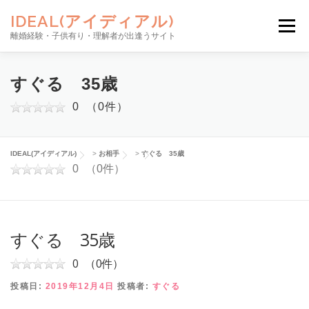
コンテンツへスキップ
IDEAL(アイディアル)
メニュー
離婚経験・子供有り・理解者が出逢うサイト
お相手を探す
サイトの使い方
ご利用料金
すぐる 35歳
0
（0件）
安心のサポート
NEWS
お問い合わせ
新規登録
IDEAL(アイディアル)
>
お相手
>
すぐる 35歳
0
（0件）
ログイン
すぐる 35歳
0
（0件）
投稿日:
2019年12月4日
投稿者:
すぐる