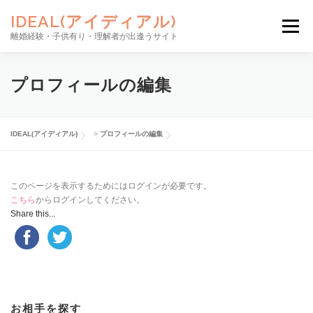
コンテンツへスキップ
IDEAL(アイディアル)
メニュー
離婚経験・子供有り・理解者が出逢うサイト
お相手を探す
サイトの使い方
ご利用料金
プロフィールの編集
安心のサポート
NEWS
お問い合わせ
新規登録
IDEAL(アイディアル)
>
プロフィールの編集
ログイン
このページを表示するためにはログインが必要です。
こちら
からログインしてください。
Share this...
お相手を探す